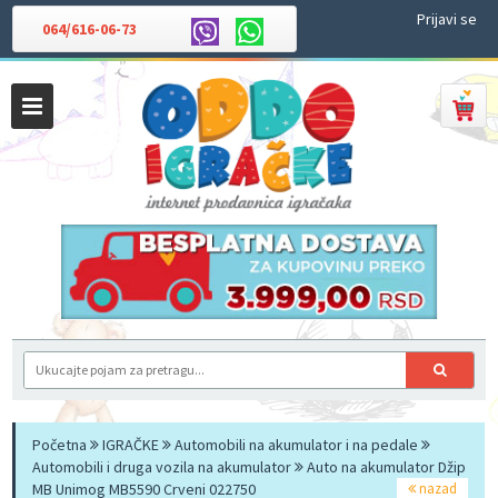
Prijavi se
064/616-06-73
Početna
IGRAČKE
Automobili na akumulator i na pedale
Automobili i druga vozila na akumulator
Auto na akumulator Džip
MB Unimog MB5590 Crveni 022750
nazad