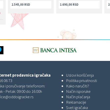
2.545,00 RSD
1.690,00 RSD
2
u
ernet prodavnica igračaka
Uslovi korišćenja
16 06 73
Politika privatnosti
ka i poručivanje telefonom:
Kako naručiti?
k - Petak: 09:00 do 16:00h
Način isporuke
fice@oddoigracke.rs
Način plaćanja
Reklamacije
Svet igračaka