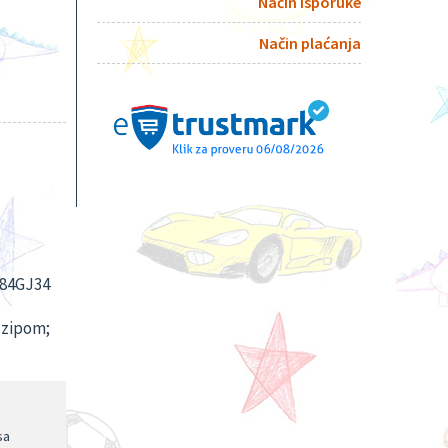
Način isporuke
Način plaćanja
384GJ34
a zipom;
sa