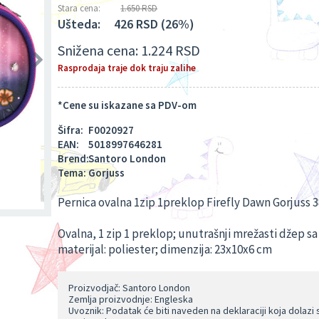
Stara cena:
1.650 RSD
Ušteda:
426 RSD (26%)
Snižena cena:
1.224 RSD
Rasprodaja traje dok traju zalihe
*Cene su iskazane sa PDV-om
Šifra:
F0020927
EAN:
5018997646281
Brend:
Santoro London
Tema:
Gorjuss
Pernica ovalna 1zip 1preklop Firefly Dawn Gorjuss 
Ovalna, 1 zip 1 preklop; unutrašnji mrežasti džep s
materijal: poliester; dimenzija: 23x10x6 cm
Proizvodjač: Santoro London
Zemlja proizvodnje: Engleska
Uvoznik: Podatak će biti naveden na deklaraciji koja dolazi 