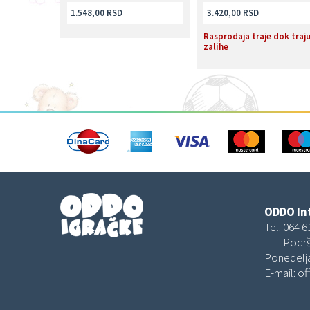
1.548,00 RSD
3.420,00 RSD
Rasprodaja traje dok traj
zalihe
ODDO Int
Tel:
064 6
Podrš
Ponedelja
E-mail:
of