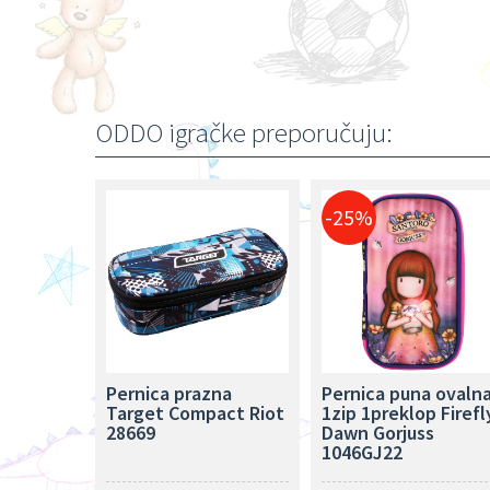
ODDO igračke preporučuju:
-25%
Pernica prazna
Pernica puna ovaln
Target Compact Riot
1zip 1preklop Firefl
28669
Dawn Gorjuss
1046GJ22