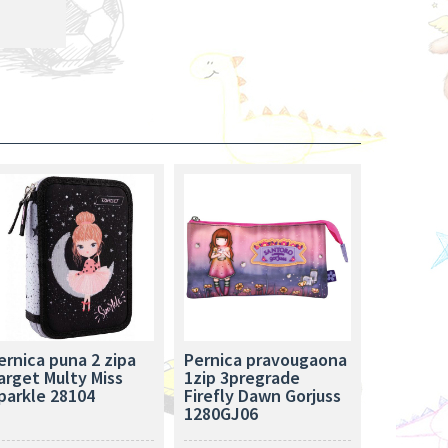
ernica puna 2 zipa
Pernica pravougaona
arget Multy Miss
1zip 3pregrade
parkle 28104
Firefly Dawn Gorjuss
1280GJ06