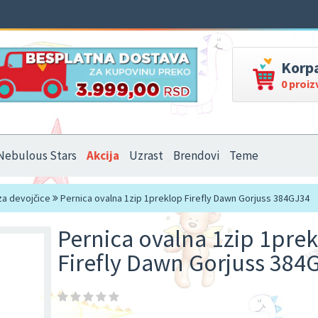
Korp
0 proi
Nebulous Stars
Akcija
Uzrast
Brendovi
Teme
za devojčice
Pernica ovalna 1zip 1preklop Firefly Dawn Gorjuss 384GJ34
Pernica ovalna 1zip 1pre
Firefly Dawn Gorjuss 384