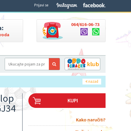
Prijavi se
064/616-06-73
a:
zvoda
nazad
klop
KUPI
GJ34
Kako naručiti?