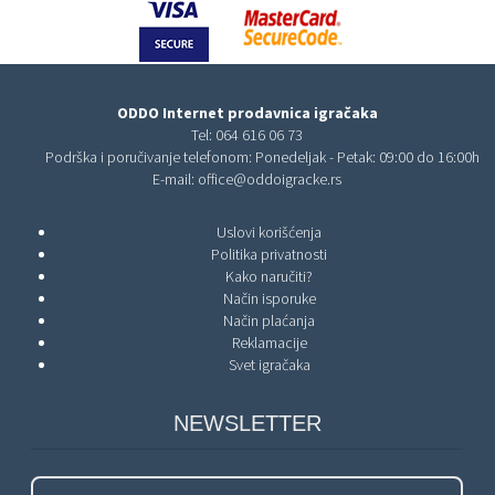
ODDO Internet prodavnica igračaka
Tel:
064 616 06 73
Podrška i poručivanje telefonom: Ponedeljak - Petak: 09:00 do 16:00h
E-mail:
office@oddoigracke.rs
Uslovi korišćenja
Politika privatnosti
Kako naručiti?
Način isporuke
Način plaćanja
Reklamacije
Svet igračaka
NEWSLETTER