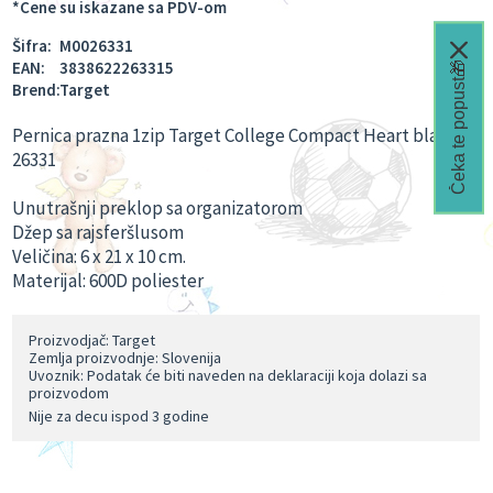
*Cene su iskazane sa PDV-om
Šifra:
M0026331
EAN:
3838622263315
Čeka te popust🎁
Brend:
Target
Pernica prazna 1zip Target College Compact Heart black
26331
Unutrašnji preklop sa organizatorom
Džep sa rajsferšlusom
Veličina: 6 x 21 x 10 cm.
Materijal: 600D poliester
Proizvodjač: Target
Zemlja proizvodnje: Slovenija
Uvoznik: Podatak će biti naveden na deklaraciji koja dolazi sa
proizvodom
Nije za decu ispod 3 godine