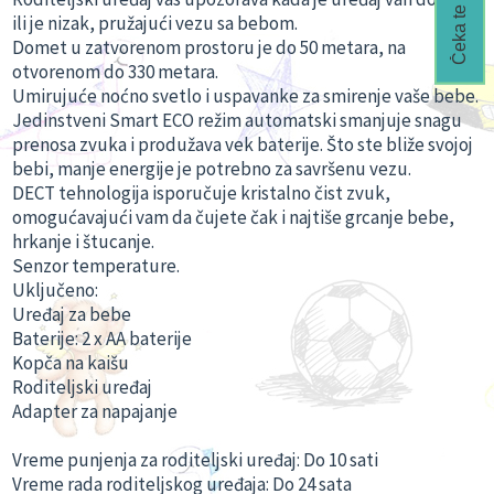
ili je nizak, pružajući vezu sa bebom.
Domet u zatvorenom prostoru je do 50 metara, na
otvorenom do 330 metara.
Umirujuće noćno svetlo i uspavanke za smirenje vaše bebe.
Jedinstveni Smart ECO režim automatski smanjuje snagu
prenosa zvuka i produžava vek baterije. Što ste bliže svojoj
bebi, manje energije je potrebno za savršenu vezu.
DECT tehnologija isporučuje kristalno čist zvuk,
omogućavajući vam da čujete čak i najtiše grcanje bebe,
hrkanje i štucanje.
Senzor temperature.
Uključeno:
Uređaj za bebe
Baterije: 2 x AA baterije
Kopča na kaišu
Roditeljski uređaj
Adapter za napajanje
Vreme punjenja za roditeljski uređaj: Do 10 sati
Vreme rada roditeljskog uređaja: Do 24 sata