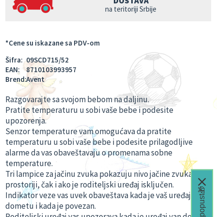
DOSTAVA
na teritoriji Srbije
*Cene su iskazane sa PDV-om
Šifra:
09SCD715/52
EAN:
8710103993957
Brend:
Avent
Razgovarajte sa svojom bebom na daljinu.
Pratite temperaturu u sobi vaše bebe i podesite
upozorenja.
Senzor temperature vam omogućava da pratite
temperaturu u sobi vaše bebe i podesite prilagodljive
alarme da vas obaveštavaju o promenama sobne
temperature.
Tri lampice za jačinu zvuka pokazuju nivo jačine zvuka u
prostoriji, čak i ako je roditeljski uređaj isključen.
Čeka te popust🎁
Indikator veze vas uvek obaveštava kada je vaš uređaj u
dometu i kada je povezan.
Roditeljski uređaj vas upozorava kada je uređaj van dometa