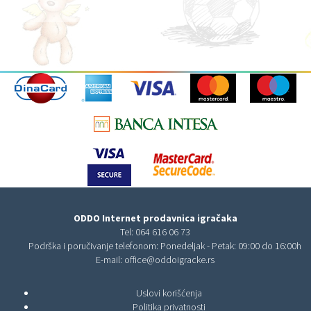
ODDO Internet prodavnica igračaka
Tel:
064 616 06 73
Podrška i poručivanje telefonom: Ponedeljak - Petak: 09:00 do 16:00h
E-mail:
office@oddoigracke.rs
Uslovi korišćenja
Politika privatnosti