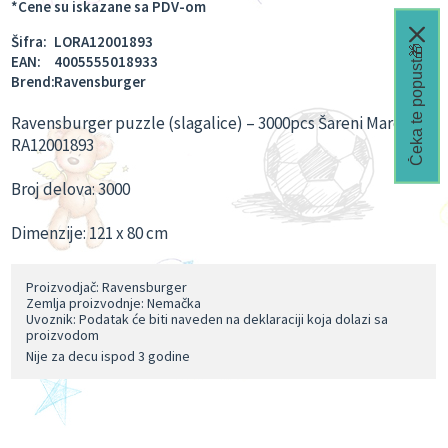
*Cene su iskazane sa PDV-om
Šifra:
LORA12001893
Čeka te popust🎁
EAN:
4005555018933
Brend:
Ravensburger
Ravensburger puzzle (slagalice) – 3000pcs Šareni Maroko
RA12001893
Broj delova: 3000
Dimenzije: 121 x 80 cm
Proizvodjač: Ravensburger
Zemlja proizvodnje: Nemačka
Uvoznik: Podatak će biti naveden na deklaraciji koja dolazi sa
proizvodom
Nije za decu ispod 3 godine