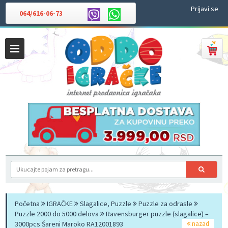
Prijavi se
064/616-06-73
Početna
IGRAČKE
Slagalice, Puzzle
Puzzle za odrasle
Puzzle 2000 do 5000 delova
Ravensburger puzzle (slagalice) –
3000pcs Šareni Maroko RA12001893
nazad