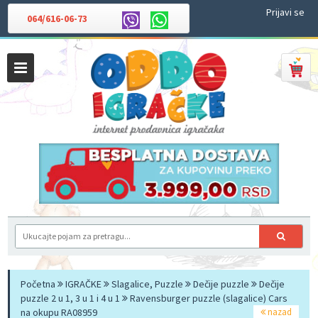
Prijavi se
064/616-06-73
Početna
IGRAČKE
Slagalice, Puzzle
Dečije puzzle
Dečije
puzzle 2 u 1, 3 u 1 i 4 u 1
Ravensburger puzzle (slagalice) Cars
na okupu RA08959
nazad