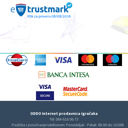
ODDO Internet prodavnica igračaka
Tel:
064 616 06 73
Podrška i poručivanje telefonom: Ponedeljak - Petak: 09:00 do 16:00h