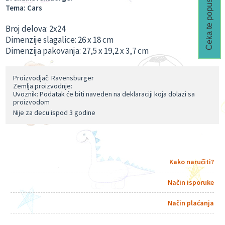
Čeka te popust🎁
Tema:
Cars
Broj delova: 2x24
Dimenzije slagalice: 26 x 18 cm
Dimenzija pakovanja: 27,5 x 19,2 x 3,7 cm
Proizvodjač: Ravensburger
Zemlja proizvodnje:
Uvoznik: Podatak će biti naveden na deklaraciji koja dolazi sa
proizvodom
Nije za decu ispod 3 godine
Kako naručiti?
Način isporuke
Način plaćanja