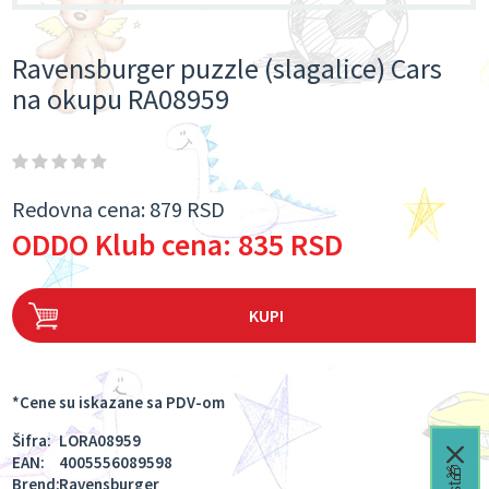
Ravensburger puzzle (slagalice) Cars
na okupu RA08959
Redovna cena:
879 RSD
ODDO Klub cena:
835 RSD
KUPI
*Cene su iskazane sa PDV-om
Šifra:
LORA08959
EAN:
4005556089598
Brend:
Ravensburger