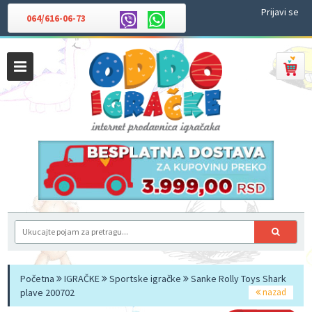
Prijavi se
064/616-06-73
Početna
IGRAČKE
Sportske igračke
Sanke Rolly Toys Shark
plave 200702
nazad