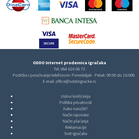
ODDO Internet prodavnica igračaka
Tel:
064 616 06 73
Podrška i poručivanje telefonom: Ponedeljak - Petak: 09:00 do 16:00h
E-mail:
office@oddoigracke.rs
Uslovi korišćenja
Politika privatnosti
Kako naručiti?
Način isporuke
Način plaćanja
Reklamacije
Svet igračaka