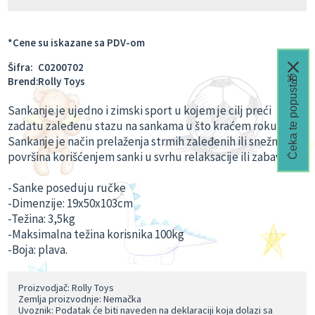
*Cene su iskazane sa PDV-om
Šifra:
C0200702
Čeka te popust🎁
Brend:
Rolly Toys
Sankanje je ujedno i zimski sport u kojem je cilj preći
zadatu zaleđenu stazu na sankama u što kraćem roku.
Sankanje je način prelaženja strmih zaleđenih ili snežnih
površina korišćenjem sanki u svrhu relaksacije ili zabave.
-Sanke poseduju ručke
-Dimenzije: 19x50x103cm
-Težina: 3,5kg
-Maksimalna težina korisnika 100kg
-Boja: plava.
Proizvodjač: Rolly Toys
Zemlja proizvodnje: Nemačka
Uvoznik: Podatak će biti naveden na deklaraciji koja dolazi sa