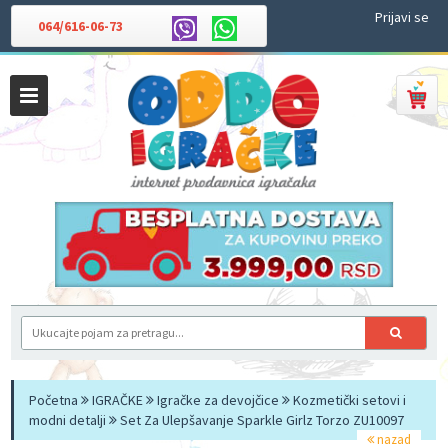
Prijavi se
064/616-06-73
Početna
IGRAČKE
Igračke za devojčice
Kozmetički setovi i
modni detalji
Set Za Ulepšavanje Sparkle Girlz Torzo ZU10097
nazad