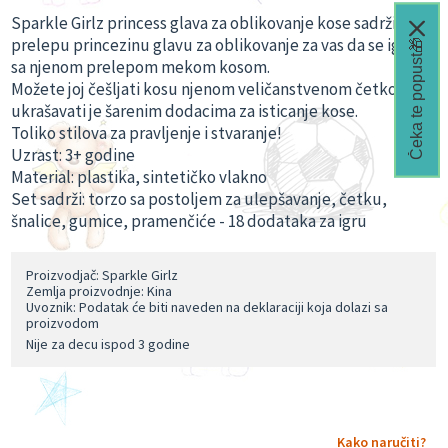
Sparkle Girlz princess glava za oblikovanje kose sadrži
prelepu princezinu glavu za oblikovanje za vas da se igrate
Čeka te popust🎁
sa njenom prelepom mekom kosom.
Možete joj češljati kosu njenom veličanstvenom četkom i
ukrašavati je šarenim dodacima za isticanje kose.
Toliko stilova za pravljenje i stvaranje!
Uzrast: 3+ godine
Material: plastika, sintetičko vlakno
Set sadrži: torzo sa postoljem za ulepšavanje, četku,
šnalice, gumice, pramenčiće - 18 dodataka za igru
Proizvodjač: Sparkle Girlz
Zemlja proizvodnje: Kina
Uvoznik: Podatak će biti naveden na deklaraciji koja dolazi sa
proizvodom
Nije za decu ispod 3 godine
Kako naručiti?