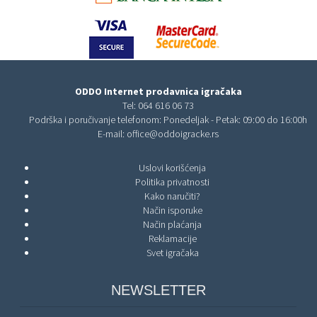
ODDO Internet prodavnica igračaka
Tel:
064 616 06 73
Podrška i poručivanje telefonom: Ponedeljak - Petak: 09:00 do 16:00h
E-mail:
office@oddoigracke.rs
Uslovi korišćenja
Politika privatnosti
Kako naručiti?
Način isporuke
Način plaćanja
Reklamacije
Svet igračaka
NEWSLETTER