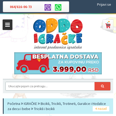
Prijavi se
064/616-06-73
Početna
IGRAČKE
Bicikli, Tricikli, Trotineti, Guralice i Hodalice
za decu i bebe
Tricikli i bicikli
nazad