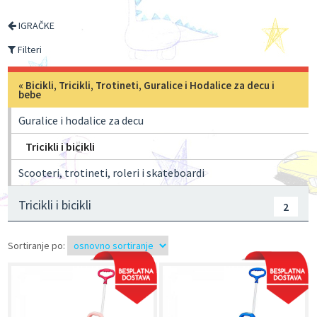
IGRAČKE
Filteri
«
Bicikli, Tricikli, Trotineti, Guralice i Hodalice za decu i
bebe
Guralice i hodalice za decu
Tricikli i bicikli
Scooteri, trotineti, roleri i skateboardi
Tricikli i bicikli
2
Sortiranje po: