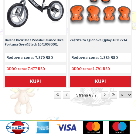
Balans Bicikl Bez Pedala Balance Bike
Zaštita za zglobove Qplay 41312234
Fortuna Grey&Black 10410070001
Redovna cena: 7.870 RSD
Redovna cena: 1.885 RSD
ODDO cena:
7.477 RSD
ODDO cena:
1.791 RSD
KUPI
KUPI
Strana
6
/ 7