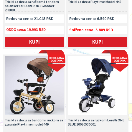
Tricikl za decu sa ručkom i tendom
Tricikl za decu Playtime Model 442
balanser EXPLORER 4u1 Globber
200001
Redovna cena: 21.045 RSD
Redovna cena: 6.590 RSD
ODDO cena:
19.993 RSD
Snižena cena: 5.809 RSD
KUPI
KUPI
Tricikl za decu sa tendom i ručkom za
Tricikl za decu sa ručkom Lorelli ONE
guranje Playtime model 449
BLUE 10050530001