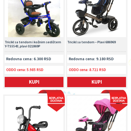
Tricikl sa tendom i kožnim sedištem
Tricikl sa tendom – Plavi 686969
Y-TS5543, plavi 021869P
Redovna cena: 6.300 RSD
Redovna cena: 9.180 RSD
ODDO cena:
5.985 RSD
ODDO cena:
8.721 RSD
KUPI
KUPI