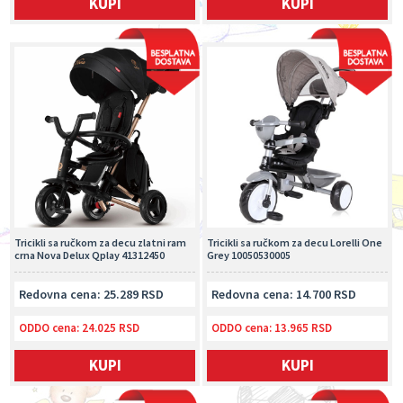
KUPI
KUPI
Tricikli sa ručkom za decu zlatni ram
Tricikli sa ručkom za decu Lorelli One
crna Nova Delux Qplay 41312450
Grey 10050530005
Redovna cena: 25.289 RSD
Redovna cena: 14.700 RSD
ODDO cena:
24.025 RSD
ODDO cena:
13.965 RSD
KUPI
KUPI