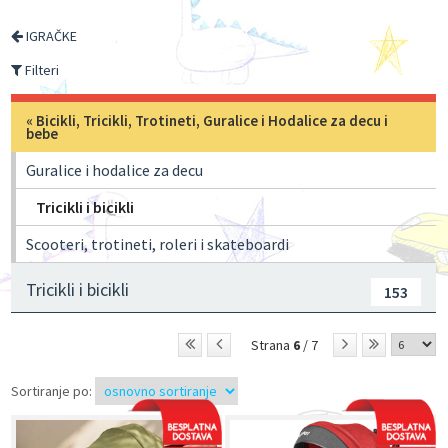
IGRAČKE
Filteri
«
Bicikli, Tricikli, Trotineti, Guralice i Hodalice za decu i
bebe
Guralice i hodalice za decu
Tricikli i bicikli
Scooteri, trotineti, roleri i skateboardi
Tricikli i bicikli
153
Strana
6
/ 7
Sortiranje po: