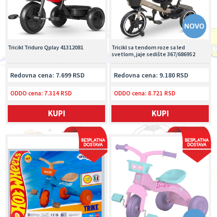
Tricikl Triduro Qplay 41312081
Tricikl sa tendom roze sa led
svetlom, jaje sedište 367/686952
Redovna cena: 7.699 RSD
Redovna cena: 9.180 RSD
ODDO cena:
7.314 RSD
ODDO cena:
8.721 RSD
KUPI
KUPI