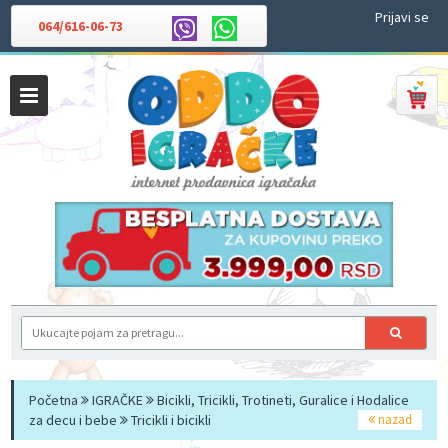
Prijavi se
064/616-06-73
Početna
IGRAČKE
Bicikli, Tricikli, Trotineti, Guralice i Hodalice
za decu i bebe
Tricikli i bicikli
nazad