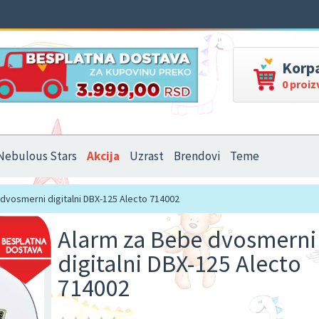
Korp
0 proi
Nebulous Stars
Akcija
Uzrast
Brendovi
Teme
dvosmerni digitalni DBX-125 Alecto 714002
Alarm za Bebe dvosmerni
digitalni DBX-125 Alecto
714002