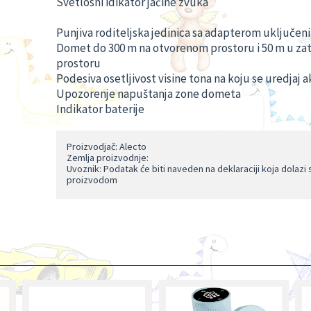
Svetlosni idikator jačine zvuka
Punjiva roditeljska jedinica sa adapterom uključen
Domet do 300 m na otvorenom prostoru i 50 m u z
prostoru
Podesiva osetljivost visine tona na koju se uredjaj a
Upozorenje napuštanja zone dometa
Indikator baterije
Proizvodjač: Alecto
Zemlja proizvodnje:
Uvoznik: Podatak će biti naveden na deklaraciji koja dolazi 
proizvodom