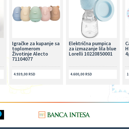
Igračke za kupanje sa
Električna pumpica
C
toplomerom
za izmazanje lila blue
H
Životinje Alecto
Lorelli 10220850001
4
71104077
4.939,00 RSD
4.600,00 RSD
1