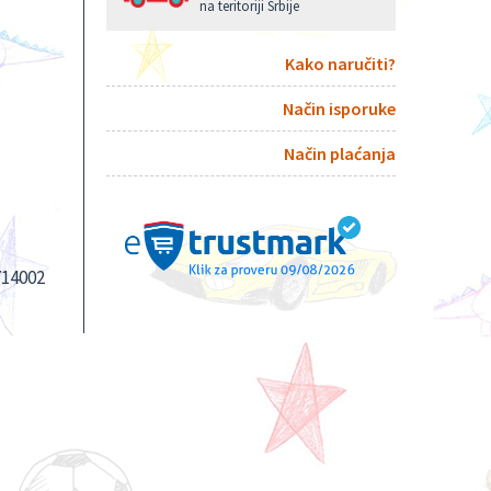
na teritoriji Srbije
Kako naručiti?
Način isporuke
Način plaćanja
714002