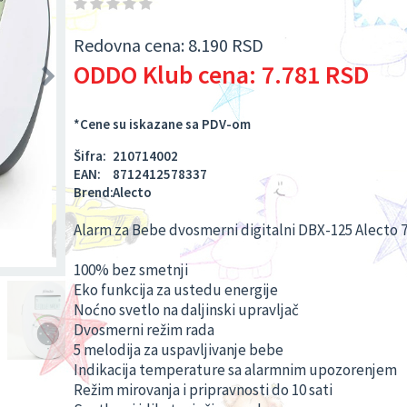
Redovna cena:
8.190 RSD
ODDO Klub cena:
7.781 RSD
*Cene su iskazane sa PDV-om
Šifra:
210714002
EAN:
8712412578337
Brend:
Alecto
Alarm za Bebe dvosmerni digitalni DBX-125 Alecto 
100% bez smetnji
Eko funkcija za ustedu energije
Noćno svetlo na daljinski upravljač
Dvosmerni režim rada
5 melodija za uspavljivanje bebe
Indikacija temperature sa alarmnim upozorenjem
Režim mirovanja i pripravnosti do 10 sati