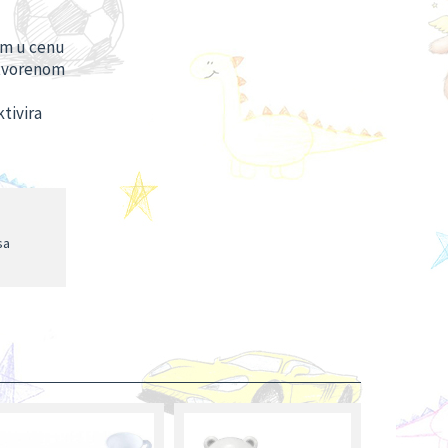
im u cenu
atvorenom
ktivira
sa