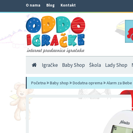
O nama
Blog
Kontakt
Igračke
Baby Shop
Škola
Lady Shop
Početna
Baby shop
Dodatna oprema
Alarm za Bebe 