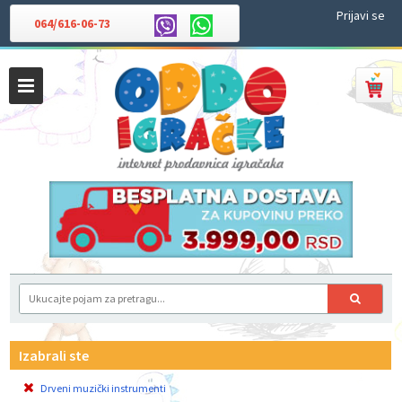
Prijavi se
064/616-06-73
Izabrali ste
Drveni muzički instrumenti