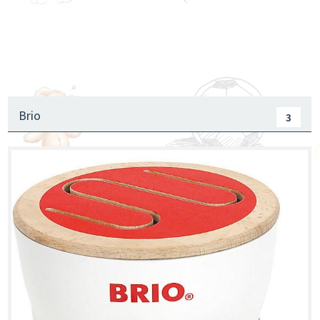
Traktori, Kamioni, Građevinske mašine
Brodovi
Oprema za sobu
Brio
3