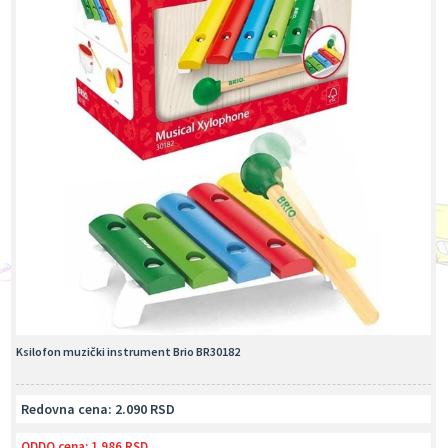
Ksilofon muzički instrument Brio BR30182
Redovna cena: 2.090 RSD
ODDO cena:
1.986 RSD