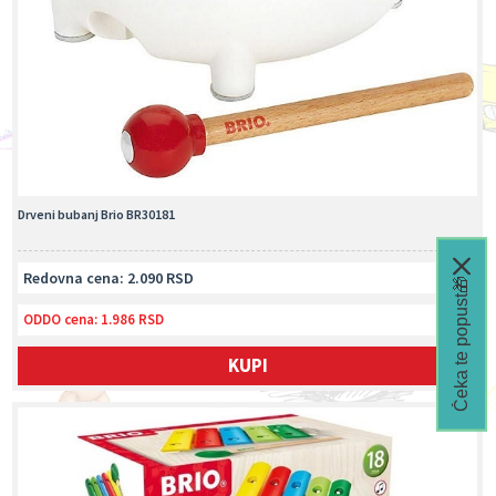
Drveni bubanj Brio BR30181
Redovna cena: 2.090 RSD
Čeka te popust🎁
ODDO cena:
1.986 RSD
KUPI