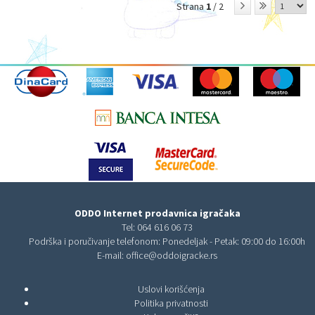
Strana
1
/ 2
ODDO Internet prodavnica igračaka
Tel:
064 616 06 73
Podrška i poručivanje telefonom: Ponedeljak - Petak: 09:00 do 16:00h
E-mail:
office@oddoigracke.rs
Uslovi korišćenja
Politika privatnosti