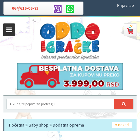
Prijavi se
064/616-06-73
Početna
Baby shop
Dodatna oprema
nazad