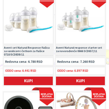
Avent set Natural Response flašica
Avent Natural response starter set
sa varalicom i četkom za flašice
za novorođenče 0666 SCD657/11
0710/SCD838/11
Redovna cena: 6.780 RSD
Redovna cena: 7.260 RSD
ODDO cena:
6.441 RSD
ODDO cena:
6.897 RSD
KUPI
KUPI