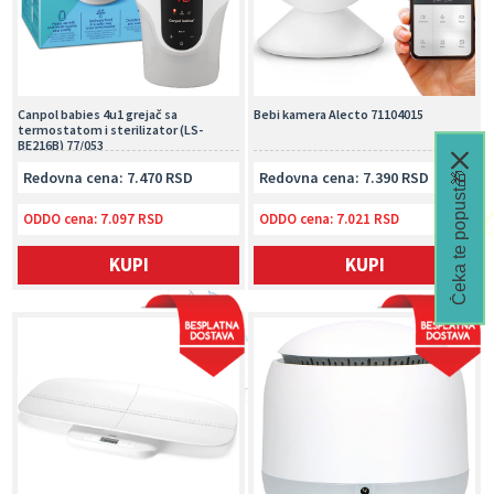
Canpol babies 4u1 grejač sa
Bebi kamera Alecto 71104015
termostatom i sterilizator (LS-
BE216B) 77/053
Redovna cena: 7.470 RSD
Redovna cena: 7.390 RSD
Čeka te popust🎁
ODDO cena:
7.097 RSD
ODDO cena:
7.021 RSD
KUPI
KUPI