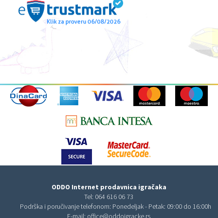
ODDO Internet prodavnica igračaka
Tel:
064 616 06 73
Podrška i poručivanje telefonom: Ponedeljak - Petak: 09:00 do 16:00h
E-mail:
office@oddoigracke.rs