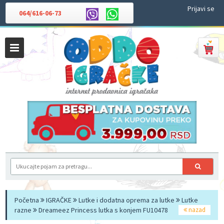
Prijavi se
064/616-06-73
Početna
IGRAČKE
Lutke i dodatna oprema za lutke
Lutke
razne
Dreameez Princess lutka s konjem FU10478
nazad