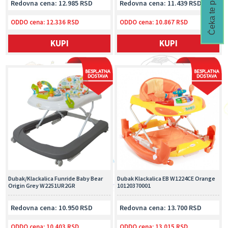
Čeka te popust🎁
Redovna cena: 12.985 RSD
Redovna cena: 11.439 RSD
ODDO cena:
12.336 RSD
ODDO cena:
10.867 RSD
KUPI
KUPI
Dubak/Klackalica Funride Baby Bear
Dubak Klackalica EB W1224CE Orange
Origin Grey W2251UR2GR
10120370001
Redovna cena: 10.950 RSD
Redovna cena: 13.700 RSD
ODDO cena:
10.403 RSD
ODDO cena:
13.015 RSD