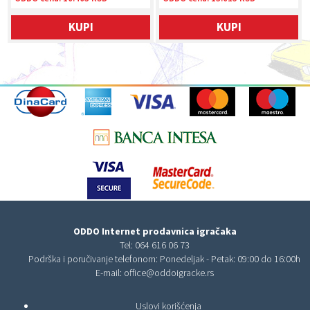
KUPI
KUPI
ODDO Internet prodavnica igračaka
Tel:
064 616 06 73
Podrška i poručivanje telefonom: Ponedeljak - Petak: 09:00 do 16:00h
E-mail:
office@oddoigracke.rs
Uslovi korišćenja