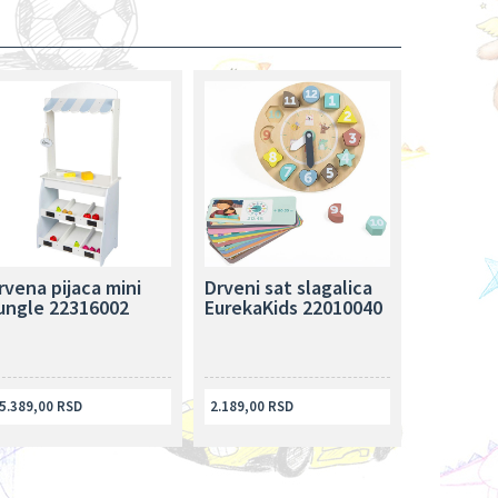
rvena pijaca mini
Drveni sat slagalica
ungle 22316002
EurekaKids 22010040
5.389,00 RSD
2.189,00 RSD