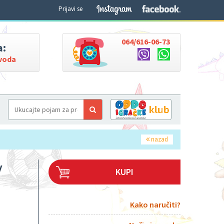
Prijavi se
064/616-06-73
a:
zvoda
nazad
v
KUPI
Kako naručiti?