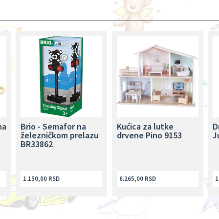
ma
Brio - Semafor na
Kućica za lutke
D
železničkom prelazu
drvene Pino 9153
J
BR33862
1.150,00 RSD
6.265,00 RSD
1