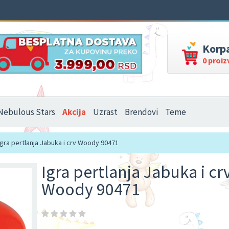
Korp
0 proi
Nebulous Stars
Akcija
Uzrast
Brendovi
Teme
gra pertlanja Jabuka i crv Woody 90471
Igra pertlanja Jabuka i cr
Woody 90471