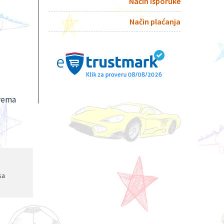
Način isporuke
Način plaćanja
prema
sa