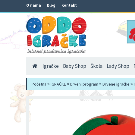
O nama
Blog
Kontakt
Igračke
Baby Shop
Škola
Lady Shop
Početna
IGRAČKE
Drveni program
Drvene igračke
I