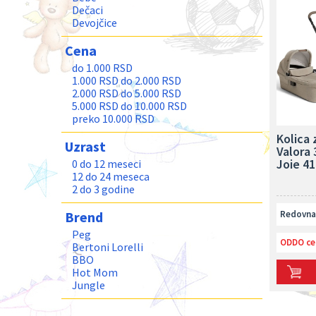
Dečaci
Devojčice
Cena
do 1.000 RSD
1.000 RSD do 2.000 RSD
2.000 RSD do 5.000 RSD
5.000 RSD do 10.000 RSD
preko 10.000 RSD
Kolica
Uzrast
Valora
Joie 4
0 do 12 meseci
12 do 24 meseca
2 do 3 godine
Redovna 
Brend
Peg
ODDO ce
Bertoni Lorelli
BBO
Hot Mom
Jungle