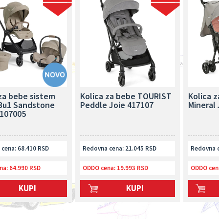
 za bebe sistem
Kolica za bebe TOURIST
Kolica z
 3u1 Sandstone
Peddle Joie 417107
Mineral
1107005
cena: 68.410 RSD
Redovna cena: 21.045 RSD
Redovna c
na:
64.990 RSD
ODDO cena:
19.993 RSD
ODDO cen
KUPI
KUPI