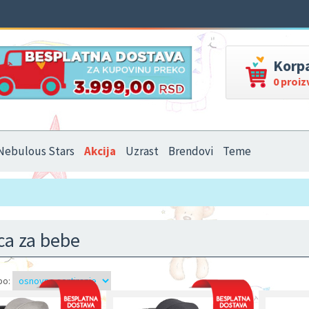
Korp
0 proi
Nebulous Stars
Akcija
Uzrast
Brendovi
Teme
ca za bebe
po: