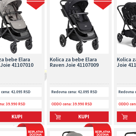
za bebe Elara
Kolica za bebe Elara
Kolica z
 Joie 41107010
Raven Joie 41107009
Joie 41
cena: 42.095 RSD
Redovna cena: 42.095 RSD
Redovna c
na:
39.990 RSD
ODDO cena:
39.990 RSD
ODDO cen
KUPI
KUPI