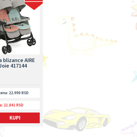
a blizance AIRE
 Joie 417144
ena: 22.990 RSD
a:
21.841 RSD
KUPI