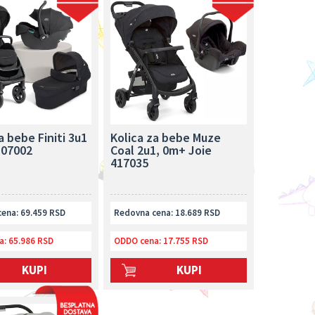
a bebe Finiti 3u1
Kolica za bebe Muze
107002
Coal 2u1, 0m+ Joie
417035
ena: 69.459 RSD
Redovna cena: 18.689 RSD
a:
65.986 RSD
ODDO cena:
17.755 RSD
KUPI
KUPI