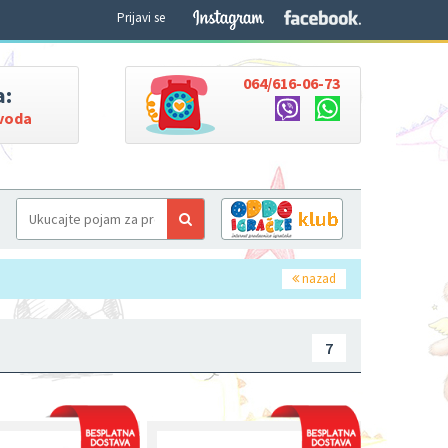
Prijavi se
064/616-06-73
a:
zvoda
nazad
7