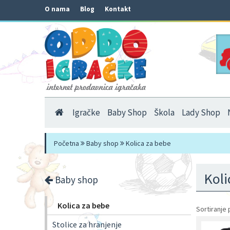
O nama
Blog
Kontakt
Igračke
Baby Shop
Škola
Lady Shop
Početna
Baby shop
Kolica za bebe
Koli
Baby shop
Kolica za bebe
Sortiranje 
Stolice za hranjenje