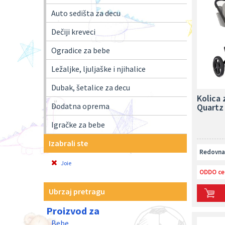
Auto sedišta za decu
Dečiji kreveci
Ogradice za bebe
Ležaljke, ljuljaške i njihalice
Dubak, šetalice za decu
Kolica 
Dodatna oprema
Quartz
Igračke za bebe
Izabrali ste
Redovna 
Joie
ODDO ce
Ubrzaj pretragu
Proizvod za
Bebe