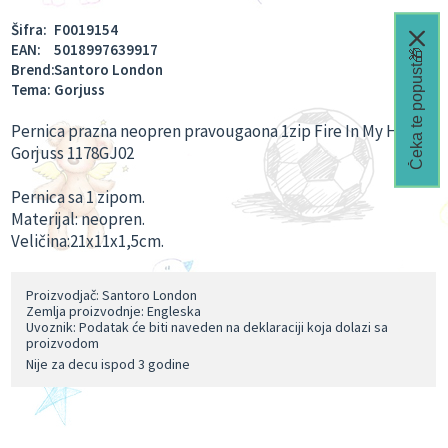
Šifra:
F0019154
EAN:
5018997639917
Čeka te popust🎁
Brend:
Santoro London
Tema:
Gorjuss
Pernica prazna neopren pravougaona 1zip Fire In My Heart
Gorjuss 1178GJ02
Pernica sa 1 zipom.
Materijal: neopren.
Veličina:21x11x1,5cm.
Proizvodjač: Santoro London
Zemlja proizvodnje: Engleska
Uvoznik: Podatak će biti naveden na deklaraciji koja dolazi sa
proizvodom
Nije za decu ispod 3 godine