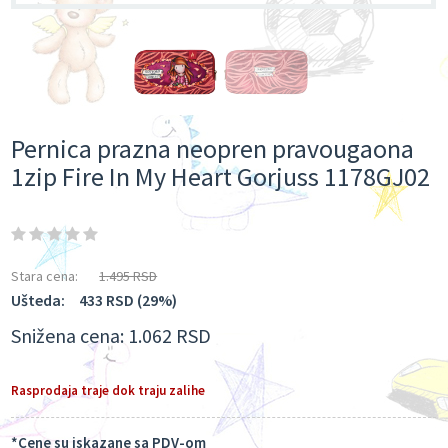
Pernica prazna neopren pravougaona
1zip Fire In My Heart Gorjuss 1178GJ02
Stara cena:
1.495 RSD
Ušteda:
433 RSD (29%)
Snižena cena:
1.062 RSD
Rasprodaja traje dok traju zalihe
*Cene su iskazane sa PDV-om