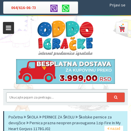
Prijavi se
064/616-06-73
Početna
ŠKOLA
PERNICE ZA ŠKOLU
Školske pernice za
devojčice
Pernica prazna neopren pravougaona 1zip Fire In My
Heart Gorjuss 1178GJ02
nazad