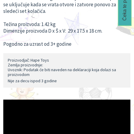
Čeka te popust🎁
se uključuje kada se vrata otvore i zatvore ponovo za
sledeći set kolačića.
Težina proizvoda: 1.42 kg
Dimenzije proizvoda D x Š x V: 29 x 17.5 x 18 cm.
Pogodno za uzrast od 3+ godine
Proizvodjač: Hape Toys
Zemlja proizvodnje:
Uvoznik: Podatak će biti naveden na deklaraciji koja dolazi sa
proizvodom
Nije za decu ispod 3 godine