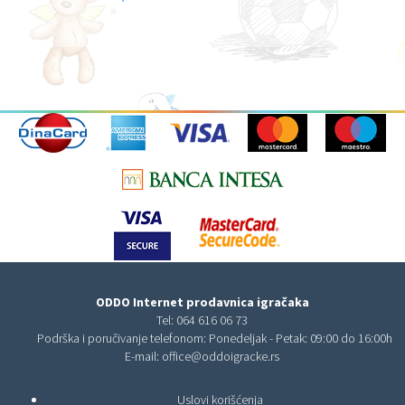
ODDO Internet prodavnica igračaka
Tel:
064 616 06 73
Podrška i poručivanje telefonom: Ponedeljak - Petak: 09:00 do 16:00h
E-mail:
office@oddoigracke.rs
Uslovi korišćenja