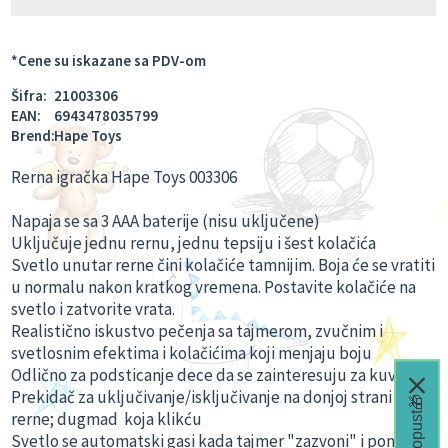
*Cene su iskazane sa PDV-om
Šifra:
21003306
EAN:
6943478035799
Brend:
Hape Toys
Rerna igračka Hape Toys 003306
Napaja se sa 3 AAA baterije (nisu uključene)
Uključuje jednu rernu, jednu tepsiju i šest kolačića
Svetlo unutar rerne čini kolačiće tamnijim. Boja će se vratiti
u normalu nakon kratkog vremena. Postavite kolačiće na
svetlo i zatvorite vrata.
Realistično iskustvo pečenja sa tajmerom, zvučnim i
svetlosnim efektima i kolačićima koji menjaju boju
Odlično za podsticanje dece da se zainteresuju za kuvanje
Prekidač za uključivanje/isključivanje na donjoj strani
rerne; dugmad koja klikću
Svetlo se automatski gasi kada tajmer "zazvoni" i ponovo