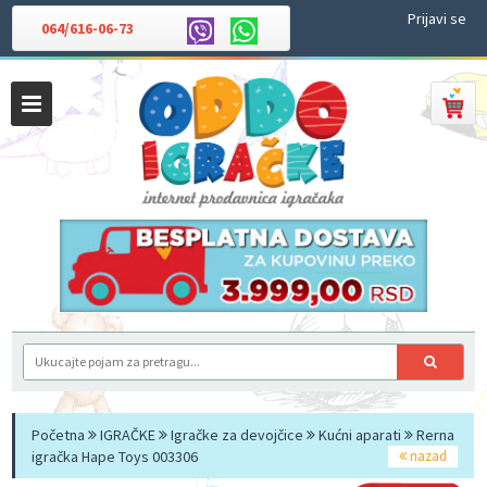
Prijavi se
064/616-06-73
Početna
IGRAČKE
Igračke za devojčice
Kućni aparati
Rerna
igračka Hape Toys 003306
nazad