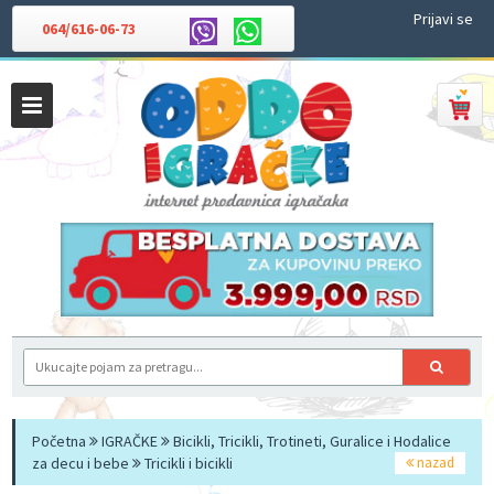
Prijavi se
064/616-06-73
Početna
IGRAČKE
Bicikli, Tricikli, Trotineti, Guralice i Hodalice
za decu i bebe
Tricikli i bicikli
nazad