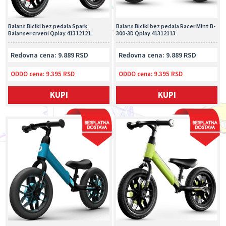
Balans Bicikl bez pedala Spark
Balans Bicikl bez pedala Racer Mint B-
Balanser crveni Qplay 41312121
300-3D Qplay 41312113
Redovna cena: 9.889 RSD
Redovna cena: 9.889 RSD
ODDO cena:
9.395 RSD
ODDO cena:
9.395 RSD
KUPI
KUPI