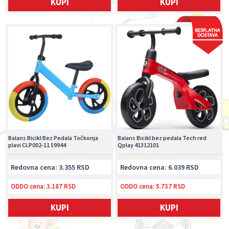
KUPI
KUPI
Balans Bicikl Bez Pedala Točkonja
Balans Bicikl bez pedala Tech red
plavi CLP002-11 59944
Qplay 41312101
Redovna cena: 3.355 RSD
Redovna cena: 6.039 RSD
ODDO cena:
3.187 RSD
ODDO cena:
5.737 RSD
KUPI
KUPI