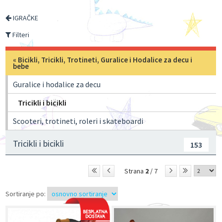
IGRAČKE
Filteri
«
Bicikli, Tricikli, Trotineti, Guralice i Hodalice za decu i
bebe
Guralice i hodalice za decu
Tricikli i bicikli
Scooteri, trotineti, roleri i skateboardi
Tricikli i bicikli
153
Strana
2
/ 7
Sortiranje po: