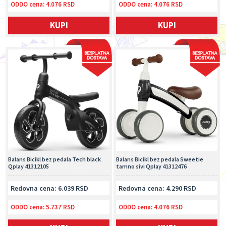
ODDO cena:
4.076 RSD
ODDO cena:
4.076 RSD
KUPI
KUPI
Balans Bicikl bez pedala Tech black
Balans Bicikl bez pedala Sweetie
Qplay 41312105
tamno sivi Qplay 41312476
Redovna cena: 6.039 RSD
Redovna cena: 4.290 RSD
ODDO cena:
5.737 RSD
ODDO cena:
4.076 RSD