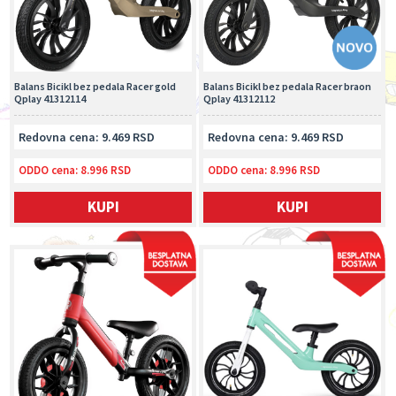
Balans Bicikl bez pedala Racer gold
Balans Bicikl bez pedala Racer braon
Qplay 41312114
Qplay 41312112
Redovna cena: 9.469 RSD
Redovna cena: 9.469 RSD
ODDO cena:
8.996 RSD
ODDO cena:
8.996 RSD
KUPI
KUPI