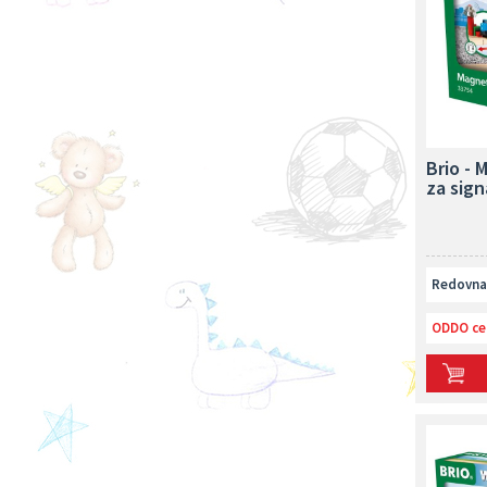
Oprema za sobu
Brio -
za sign
Redovna 
ODDO ce