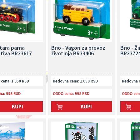
Stara parna
Brio - Vagon za prevoz
Brio - Ž
tiva BR33617
životinja BR33406
BR3372
cena: 1.050 RSD
Redovna cena: 1.050 RSD
Redovna c
na:
998 RSD
ODDO cena:
998 RSD
ODDO cen
KUPI
KUPI