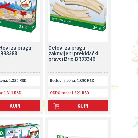
elovi za prugu -
Delovi za prugu -
BR33388
zakrivljeni prekidački
pravci Brio BR33346
ena: 1.380 RSD
Redovna cena: 1.390 RSD
a:
1.311 RSD
ODDO cena:
1.321 RSD
KUPI
KUPI