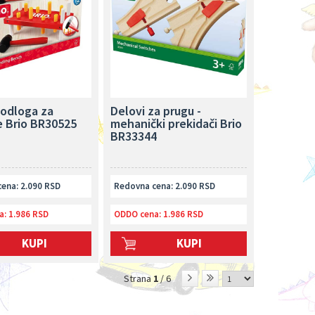
podloga za
Delovi za prugu -
e Brio BR30525
mehanički prekidači Brio
BR33344
ena: 2.090 RSD
Redovna cena: 2.090 RSD
a:
1.986 RSD
ODDO cena:
1.986 RSD
KUPI
KUPI
Strana
1
/ 6