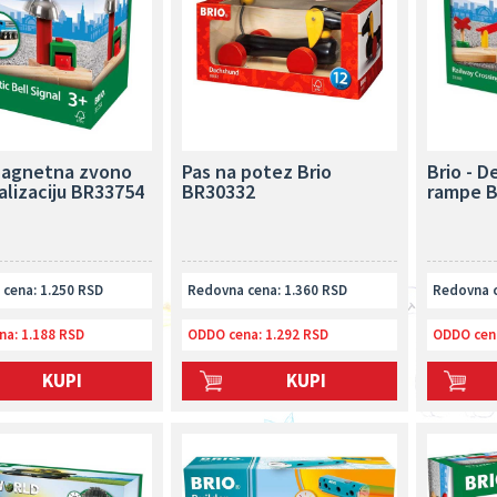
 Magnetna zvono
Pas na potez Brio
Brio - D
alizaciju BR33754
BR30332
rampe 
cena: 1.250 RSD
Redovna cena: 1.360 RSD
Redovna c
na:
1.188 RSD
ODDO cena:
1.292 RSD
ODDO cen
KUPI
KUPI