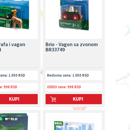
irafa i vagon
Brio - Vagon sa zvonom
4
BR33749
ena: 1.050 RSD
Redovna cena: 1.050 RSD
a:
998 RSD
ODDO cena:
998 RSD
KUPI
KUPI