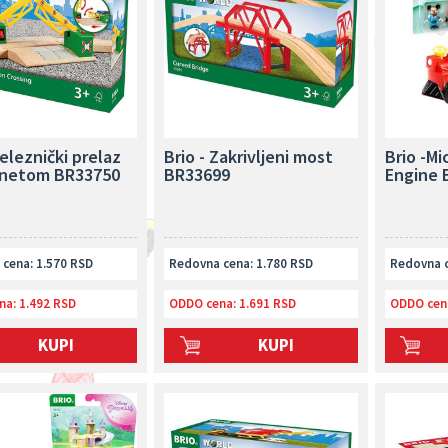
Železnički prelaz
Brio - Zakrivljeni most
Brio -M
netom BR33750
BR33699
Engine 
cena: 1.570 RSD
Redovna cena: 1.780 RSD
Redovna c
na:
1.492 RSD
ODDO cena:
1.691 RSD
ODDO cen
KUPI
KUPI