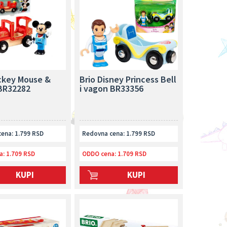
ickey Mouse &
Brio Disney Princess Bell
BR32282
i vagon BR33356
ena: 1.799 RSD
Redovna cena: 1.799 RSD
a:
1.709 RSD
ODDO cena:
1.709 RSD
KUPI
KUPI