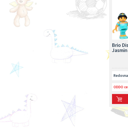
Brio Di
Jasmin
Redovna 
ODDO ce