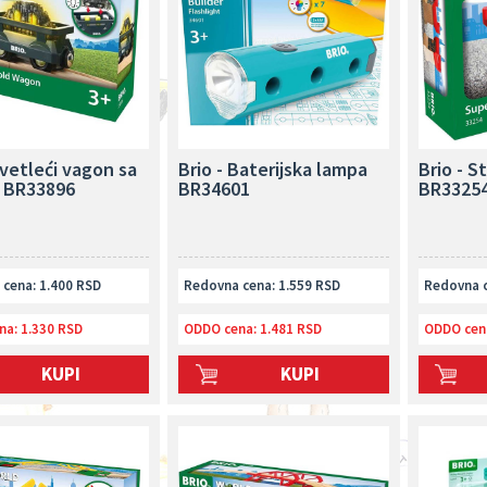
Svetleći vagon sa
Brio - Baterijska lampa
Brio - S
 BR33896
BR34601
BR3325
cena: 1.400 RSD
Redovna cena: 1.559 RSD
Redovna c
na:
1.330 RSD
ODDO cena:
1.481 RSD
ODDO cen
KUPI
KUPI