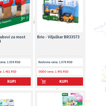
tubovi za most
Brio - Viljuškar BR33573
4
ena: 1.559 RSD
Redovna cena: 1.570 RSD
a:
1.481 RSD
ODDO cena:
1.492 RSD
KUPI
KUPI