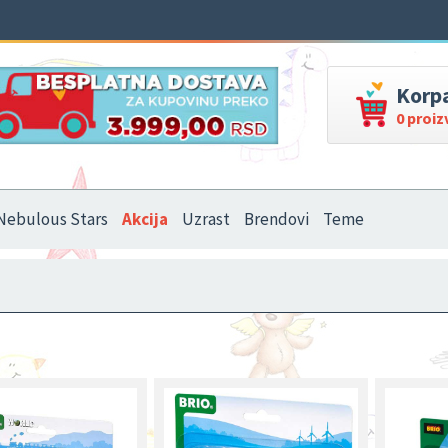
Korp
0 proi
Nebulous Stars
Akcija
Uzrast
Brendovi
Teme