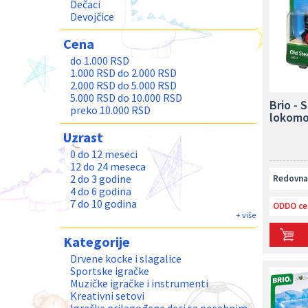
Dečaci
Devojčice
Cena
do 1.000 RSD
1.000 RSD do 2.000 RSD
2.000 RSD do 5.000 RSD
5.000 RSD do 10.000 RSD
Brio - 
preko 10.000 RSD
lokomo
Uzrast
0 do 12 meseci
12 do 24 meseca
2 do 3 godine
Redovna 
4 do 6 godina
7 do 10 godina
ODDO ce
11 do 13 godina
+ više
Teenage
Kategorije
Odrasli
Drvene kocke i slagalice
Sportske igračke
Muzičke igračke i instrumenti
Kreativni setovi