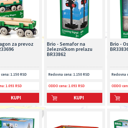
Vagon za prevoz
Brio - Semafor na
Brio - O
R33696
železničkom prelazu
BR3383
BR33862
cena: 1.150 RSD
Redovna cena: 1.150 RSD
Redovna c
na:
1.093 RSD
ODDO cena:
1.093 RSD
ODDO cen
KUPI
KUPI