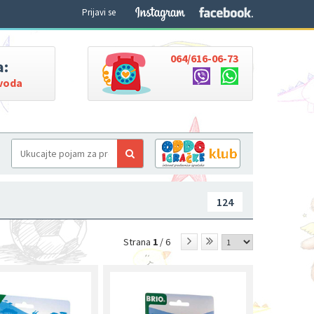
Prijavi se
064/616-06-73
a:
zvoda
124
Strana
1
/ 6