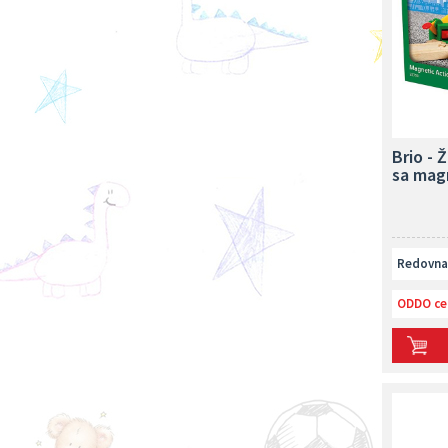
Brio - 
sa mag
Redovna 
ODDO ce