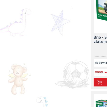
Brio - 
zlatom
Redovna 
ODDO ce