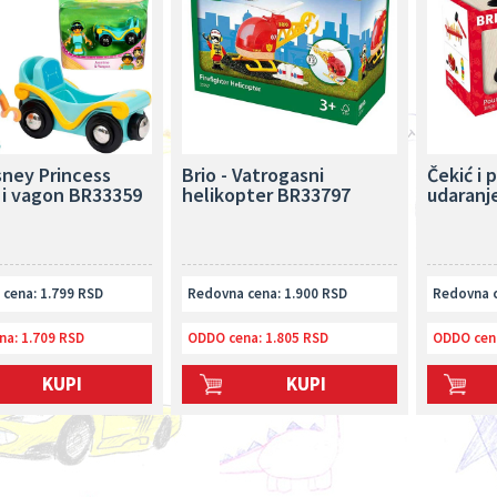
sney Princess
Brio - Vatrogasni
Čekić i 
 i vagon BR33359
helikopter BR33797
udaranj
cena: 1.799 RSD
Redovna cena: 1.900 RSD
Redovna c
na:
1.709 RSD
ODDO cena:
1.805 RSD
ODDO cen
KUPI
KUPI