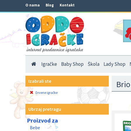
O nama
Blog
Kontakt
Igračke
Baby Shop
Škola
Lady Shop
Izabrali ste
Brio
Drvene igračke
Ubrzaj pretragu
Proizvod za
Bebe