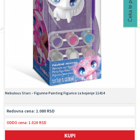
Čeka te popust🎁
Nebulous Stars – Figurine Painting Figurice za bojenje 11414
Redovna cena: 1.080 RSD
ODDO cena:
1.026 RSD
KUPI