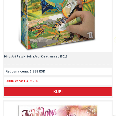
DinosArt Pesak i folija Art - Kreativni set 15011
Redovna cena: 1.388 RSD
ODDO cena:
1.319 RSD
KUPI